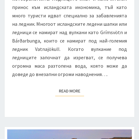
принос към исландската икономика, тъй като
много туристи идват специално за забавленията
на ледник. Многоот исландските ледени шапки или
ледници се намират над вулкани като Grímsvötn и
Bárðarbunga, които се намират под най-големия
ледник Vatnajökull. Когато вулкание под
ледниците започнат да изрегват, се получева
огромна маса разтопена вода, която може да
доведе до внезапни огроми наводнения….
READ MORE
READ MORE