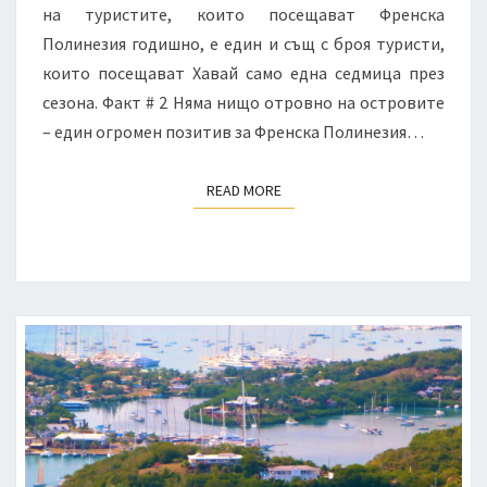
на туристите, които посещават Френска
Полинезия годишно, е един и същ с броя туристи,
които посещават Хавай само една седмица през
сезона. Факт # 2 Няма нищо отровно на островите
– един огромен позитив за Френска Полинезия…
READ MORE
READ MORE