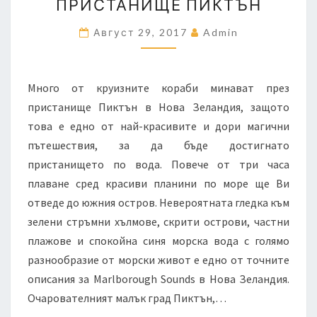
ПРИСТАНИЩЕ ПИКТЪН
НА
НОВА
Август 29, 2017
Admin
ЗЕЛАНДИЯ
–
ПРИСТАНИЩЕ
Много от круизните кораби минават през
ПИКТЪН
пристанище Пиктън в Нова Зеландия, защото
това е едно от най-красивите и дори магични
пътешествия, за да бъде достигнато
пристанището по вода. Повече от три часа
плаване сред красиви планини по море ще Ви
отведе до южния остров. Невероятната гледка към
зелени стръмни хълмове, скрити острови, частни
плажове и спокойна синя морска вода с голямо
разнообразие от морски живот е едно от точните
описания за Marlborough Sounds в Нова Зеландия.
Очарователният малък град Пиктън,…