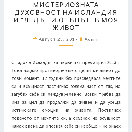
МИСТЕРИОЗНАТА
ДУХОВНОСТ
ДУХОВНОСТ НА ИСЛАНДИЯ
НА
И “ЛЕДЪТ И ОГЪНЪТ” В МОЯ
ИСЛАНДИЯ
ЖИВОТ
И
“ЛЕДЪТ
Август 29, 2017
Admin
И
ОГЪНЪТ”
Отидох в Исландия за първи път през април 2013 г.
В
Това изцяло противоречеше с целия ми живот до
МОЯ
този момент. 12 години бях преследвала мечтите
ЖИВОТ
си и всъщност постигнах голяма част от тях, но
загубих себе си междувременно. Всеки трябва да
има за цел да продължи да живее и да усеща
истинските емоции на живота. Постигнах
повечето от мечтите си, а осъзнах, че всъщност
нямах време да опозная себе си изобщо – не знаех