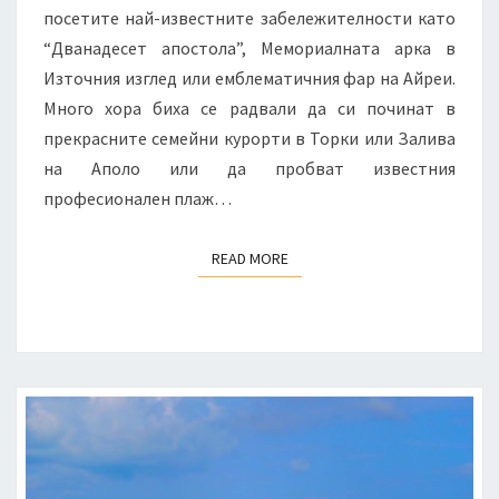
посетите най-известните забележителности като
“Дванадесет апостола”, Мемориалната арка в
Източния изглед или емблематичния фар на Айреи.
Много хора биха се радвали да си починат в
прекрасните семейни курорти в Торки или Залива
на Аполо или да пробват известния
професионален плаж…
READ MORE
READ MORE