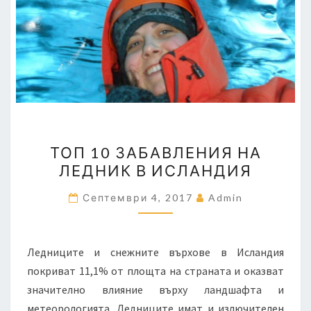
ТОП
ТОП 10 ЗАБАВЛЕНИЯ НА
10
ЛЕДНИК В ИСЛАНДИЯ
ЗАБАВЛЕНИЯ
НА
Септември 4, 2017
Admin
ЛЕДНИК
В
ИСЛАНДИЯ
Ледниците и снежните върхове в Исландия
покриват 11,1% от площта на страната и оказват
значително влияние върху ландшафта и
метеорологията. Ледниците имат и излючителен