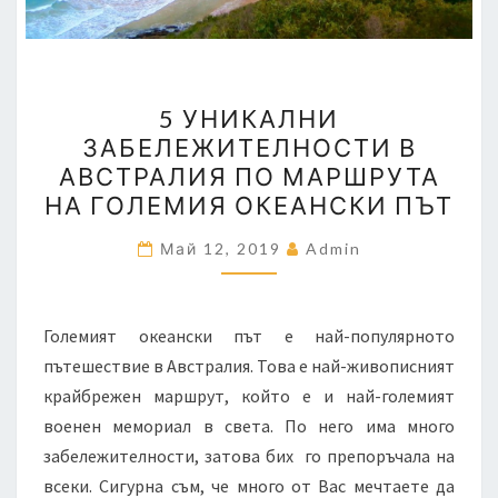
5
5 УНИКАЛНИ
УНИКАЛНИ
ЗАБЕЛЕЖИТЕЛНОСТИ В
ЗАБЕЛЕЖИТЕЛНОСТИ
АВСТРАЛИЯ ПО МАРШРУТА
В
НА ГОЛЕМИЯ ОКЕАНСКИ ПЪТ
АВСТРАЛИЯ
ПО
Май 12, 2019
Admin
МАРШРУТА
НА
Големият океански път е най-популярното
ГОЛЕМИЯ
пътешествие в Австралия. Това е най-живописният
ОКЕАНСКИ
крайбрежен маршрут, който е и най-големият
ПЪТ
военен мемориал в света. По него има много
забележителности, затова бих го препоръчала на
всеки. Сигурна съм, че много от Вас мечтаете да