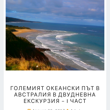
ГОЛЕМИЯТ
ГОЛЕМИЯТ ОКЕАНСКИ ПЪТ В
ОКЕАНСКИ
АВСТРАЛИЯ В ДВУДНЕВНА
ПЪТ
ЕКСКУРЗИЯ – I ЧАСТ
В
АВСТРАЛИЯ