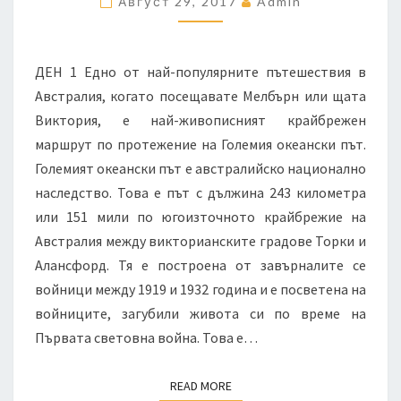
Август 29, 2017
Admin
В
ДВУДНЕВНА
ЕКСКУРЗИЯ
ДЕН 1 Едно от най-популярните пътешествия в
–
Австралия, когато посещавате Мелбърн или щата
I
Виктория, е най-живописният крайбрежен
ЧАСТ
маршрут по протежение на Големия океански път.
Големият океански път е австралийско национално
наследство. Това е път с дължина 243 километра
или 151 мили по югоизточното крайбрежие на
Австралия между викторианските градове Торки и
Алансфорд. Тя е построена от завърналите се
войници между 1919 и 1932 година и е посветена на
войниците, загубили живота си по време на
Първата световна война. Това е…
READ MORE
READ MORE