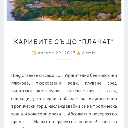
КАРИБИТЕ
КАРИБИТЕ СЪЩО “ПЛАЧАТ”
СЪЩО
“ПЛАЧАТ”
Август 29, 2017
Admin
Представете си само…… Удивителни бели пясъчни
плажове, тюркоазени води, плуване сред
гигантски костенурки, пътешествия с яхти,
спиращи дъха гледки и абсолютно очарователни
тропически гори, наслаждавайки се на тропическа
храна и кокосови орехи … Абсолютно невероятно
време … Нашата перфектна почивка! Това са