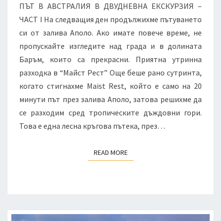
–
ПЪТ В АВСТРАЛИЯ В ДВУДНЕВНА ЕКСКУРЗИЯ –
II
ЧАСТ I На следващия ден продължихме пътуването
ЧАСТ
си от залива Аполо. Ако имате повече време, не
пропускайте изгледите над града и в долината
Баръм, които са прекрасни. Приятна утринна
разходка в “Майст Рест” Още беше рано сутринта,
когато стигнахме Maist Rest, който е само на 20
минути път през залива Аполо, затова решихме да
се разходим сред тропическите дъждовни гори.
Това е една лесна кръгова пътека, през…
READ MORE
READ MORE