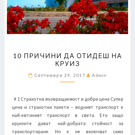
10
10 ПРИЧИНИ ДА ОТИДЕШ НА
ПРИЧИНИ
КРУИЗ
ДА
ОТИДЕШ
Септември 29, 2017
Admin
НА
КРУИЗ
# 1 Страхотна възвращаемост и добра цена Супер
цена и страхотни пакети – водният транспорт е
най-евтиният транспорт в света. Ето защо
круизите дават най-добрата стойност за
транспортиране. Но е не включват само