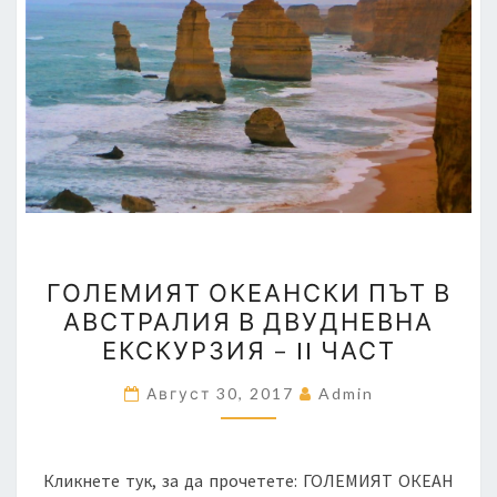
ГОЛЕМИЯТ
ГОЛЕМИЯТ ОКЕАНСКИ ПЪТ В
ОКЕАНСКИ
АВСТРАЛИЯ В ДВУДНЕВНА
ПЪТ
ЕКСКУРЗИЯ – II ЧАСТ
В
АВСТРАЛИЯ
Август 30, 2017
Admin
В
ДВУДНЕВНА
ЕКСКУРЗИЯ
Кликнете тук, за да прочетете: ГОЛЕМИЯТ ОКЕАН