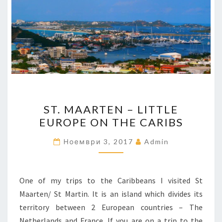
ST.
ST. MAARTEN – LITTLE
MAARTEN
EUROPE ON THE CARIBS
–
LITTLE
Ноември 3, 2017
Admin
EUROPE
ON
THE
One of my trips to the Caribbeans I visited St
CARIBS
Maarten/ St Martin. It is an island which divides its
territory between 2 European countries – The
Netherlands and France. If you are on a trip to the