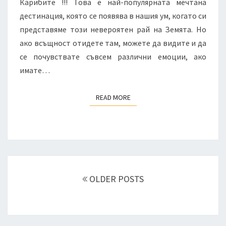
Карибите !!! Това е най-популярната мечтана
дестинация, която се появява в нашия ум, когато си
представяме този невероятен рай на Земята. Но
ако всъщност отидете там, можете да видите и да
се почувствате съвсем различни емоции, ако
имате…
READ MORE
READ MORE
Posts
navigation
OLDER POSTS