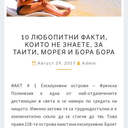
10
10 ЛЮБОПИТНИ ФАКТИ,
ЛЮБОПИТНИ
КОИТО НЕ ЗНАЕТЕ, ЗА
ФАКТИ,
ТАИТИ, МОРЕЯ И БОРА БОРА
КОИТО
НЕ
Август 29, 2017
Admin
ЗНАЕТЕ,
ЗА
ТАИТИ,
ФАКТ # 1 Ексклузивни острови – Френска
МОРЕЯ
Полинезия е една от най-отдалечените
И
дестинации в света и се намира по средата на
БОРА
нищото. Именно затова те са труднодостъпни и е
БОРА
изключително скъпо да се стигне до тях. Това
прави 118-те острова наистина ексклузивни. Броят