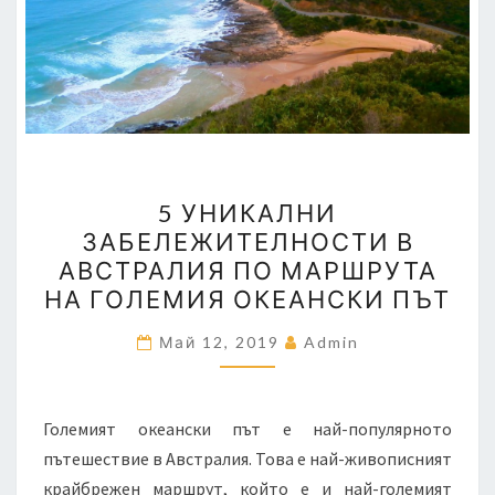
5
5 УНИКАЛНИ
УНИКАЛНИ
ЗАБЕЛЕЖИТЕЛНОСТИ В
ЗАБЕЛЕЖИТЕЛНОСТИ
АВСТРАЛИЯ ПО МАРШРУТА
В
НА ГОЛЕМИЯ ОКЕАНСКИ ПЪТ
АВСТРАЛИЯ
ПО
Май 12, 2019
Admin
МАРШРУТА
НА
Големият океански път е най-популярното
ГОЛЕМИЯ
пътешествие в Австралия. Това е най-живописният
ОКЕАНСКИ
крайбрежен маршрут, който е и най-големият
ПЪТ