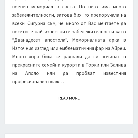
военен мемориал в света. По него има много
забележителности, затова бих го препоръчала на
всеки. Сигурна съм, че много от Вас мечтаете да
посетите най-известните забележителности като
“Дванадесет апостола”, Мемориалната арка в
Източния изглед или емблематичния фар на Айреи.
Много хора биха се радвали да си починат в
прекрасните семейни курорти в Торки или Залива
на Аполо или да пробват известния
професионален плаж…
READ MORE
READ MORE